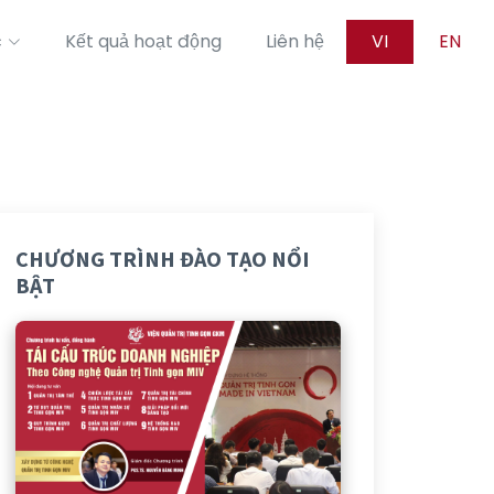
c
Kết quả hoạt động
Liên hệ
VI
EN
CHƯƠNG TRÌNH ĐÀO TẠO NỔI
BẬT