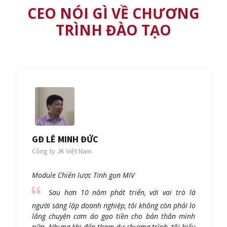
GĐ LÊ MINH ĐỨC
Công ty JK Việt Nam
Module Chiến lược Tinh gọn MIV
Sau hơn 10 năm phát triển, với vai trò là
người sáng lập doanh nghiệp, tôi không còn phải lo
lắng chuyện cơm áo gạo tiền cho bản thân mình
nữa. Nhưng khi đến tham dự chương trình, tôi hiểu
sâu hơn và nhận ra thực sự mình phải nghĩ lớn
hơn nữa. Cuộc sống vật chất và tinh thần tốt đẹp
với nhà và xe cho mọi người lao động trong doanh
nghiệp phải là một phần quan trọng trong sứ
mệnh phát triển của công ty. Chúng tôi phải có
chiến lược để thoát khỏi sự lệ thuộc từ các đơn
hàng nước ngoài, để công ty và người lao động có