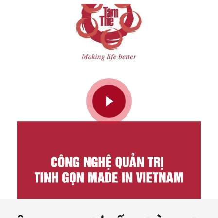
NỘI DUNG TƯ VẤN, ĐÀO TẠO
Module 01
Định hướng phát sự nghiệp
triển con cái trên nền tảng Công nghệ Quản
trị Tinh gọn Made in Vietnam